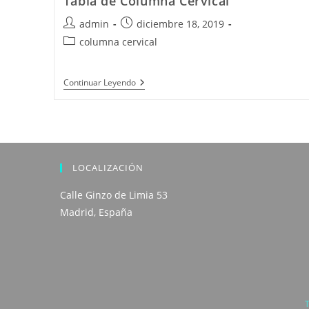
Tabla de Columna Cervical
Autor
Publicación
admin
diciembre 18, 2019
de
de
Categoría
columna cervical
la
la
de
entrada:
entrada:
la
Tabla
Continuar Leyendo
entrada:
De
Columna
Cervical
LOCALIZACIÓN
Calle Ginzo de Limia 53
Madrid, España
T