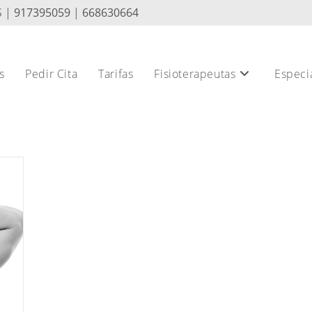
S |
917395059
|
668630664
s
Pedir Cita
Tarifas
Fisioterapeutas
Especi