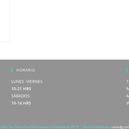
HORARIO
LUNES -VIERNES
T
10-21 HRS
M
SÁBADOS
M
10-14 HRS
W
odos los Derechos Reservados a FisioNorte 2019. | Desarrollado por
uxxadg.co